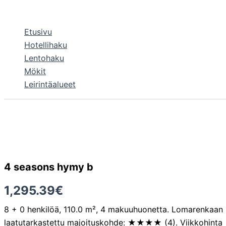
Siirry
sisältöön
Etusivu
Hotellihaku
Lentohaku
Mökit
Leirintäalueet
4 seasons hymy b
1,295.39
€
8 + 0 henkilöä, 110.0 m², 4 makuuhuonetta. Lomarenkaan
laatutarkastettu majoituskohde: ★★★★ (4). Viikkohinta