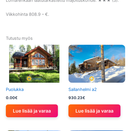
Lomarenkaan laatutarkastettu majoituskohde: ★★★ (3).
Viikkohinta 808.9 – €.
Tutustu myös
Puolukka
Sallanhelmi a2
0.00
€
930.23
€
Lue lisää ja varaa
Lue lisää ja varaa