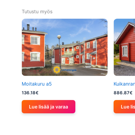
Tutustu myös
Moitakuru a5
Kuikanra
136.18
€
886.87
€
Lue lisää ja varaa
Lue li