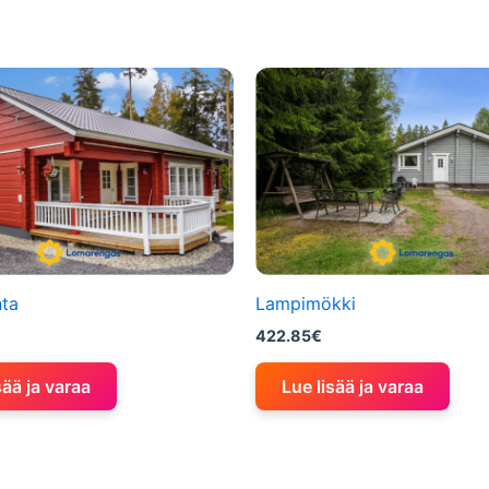
nta
Lampimökki
422.85
€
sää ja varaa
Lue lisää ja varaa