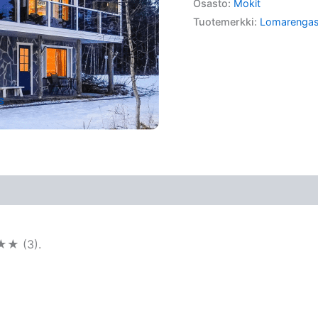
Osasto:
Mokit
Tuotemerkki:
Lomarenga
★★ (3).