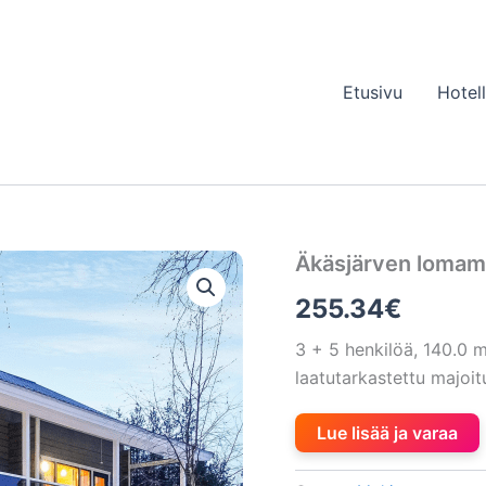
Etusivu
Hotel
Äkäsjärven lomamö
255.34
€
3 + 5 henkilöä, 140.0
laatutarkastettu majoi
Lue lisää ja varaa