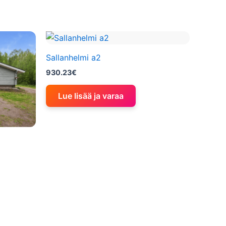
Sallanhelmi a2
930.23
€
Lue lisää ja varaa