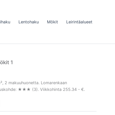
lihaku
Lentohaku
Mökit
Leirintäalueet
kit 1
 m², 2 makuuhuonetta. Lomarenkaan
tuskohde: ★★★ (3). Viikkohinta 255.34 - €.