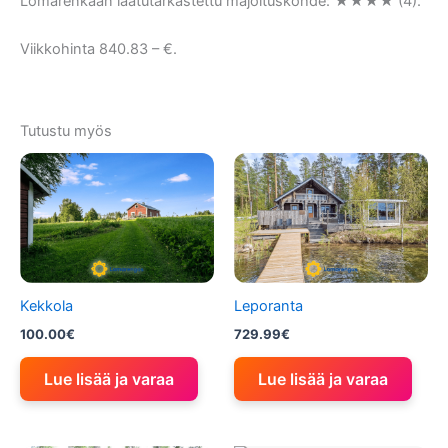
Lomarenkaan laatutarkastettu majoituskohde: ★★★★ (4).
Viikkohinta 840.83 – €.
Tutustu myös
Kekkola
Leporanta
100.00
€
729.99
€
Lue lisää ja varaa
Lue lisää ja varaa