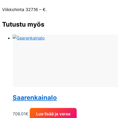
Viikkohinta 327.16 – €.
Tutustu myös
Saarenkainalo
706.01
€
Lue lisää ja varaa