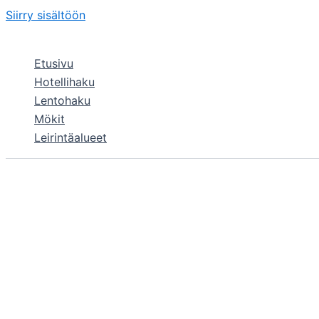
Siirry sisältöön
Etusivu
Hotellihaku
Lentohaku
Mökit
Leirintäalueet