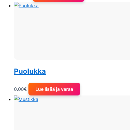
Puolukka
0.00
€
Lue lisää ja varaa