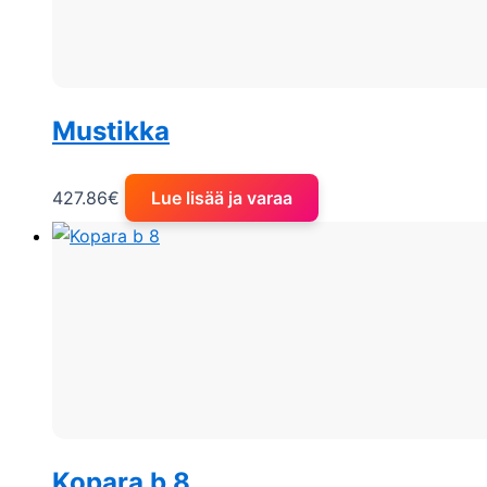
Mustikka
427.86
€
Lue lisää ja varaa
Kopara b 8