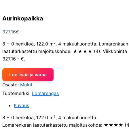
Aurinkopaikka
327.16
€
8 + 0 henkilöä, 122.0 m², 4 makuuhuonetta. Lomarenkaan
laatutarkastettu majoituskohde: ★★★★ (4). Viikkohinta
327.16 - €.
Lue lisää ja varaa
Osasto:
Mokit
Tuotemerkki:
Lomarengas
Kuvaus
8 + 0 henkilöä, 122.0 m², 4 makuuhuonetta.
Lomarenkaan laatutarkastettu majoituskohde: ★★★★ (4