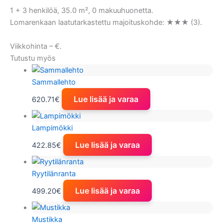
1 + 3 henkilöä, 35.0 m², 0 makuuhuonetta.
Lomarenkaan laatutarkastettu majoituskohde: ★★★ (3).
Viikkohinta – €.
Tutustu myös
Sammallehto
Lue lisää ja varaa
620.71
€
Lampimökki
Lue lisää ja varaa
422.85
€
Ryytilänranta
Lue lisää ja varaa
499.20
€
Mustikka