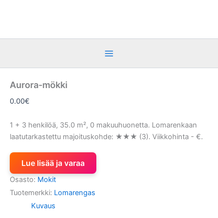
Siirry
sisältöön
Aurora-mökki
0.00
€
1 + 3 henkilöä, 35.0 m², 0 makuuhuonetta. Lomarenkaan
laatutarkastettu majoituskohde: ★★★ (3). Viikkohinta - €.
Lue lisää ja varaa
Osasto:
Mokit
Tuotemerkki:
Lomarengas
Kuvaus