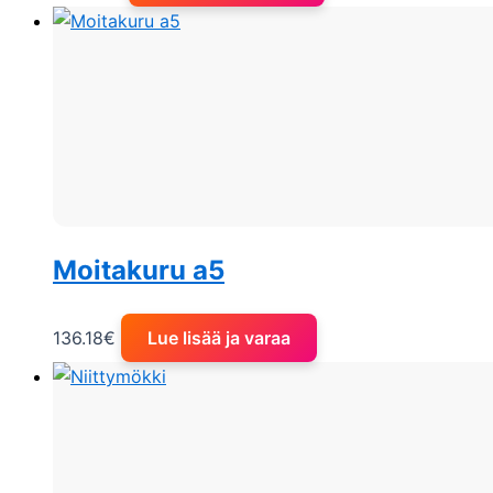
Moitakuru a5
136.18
€
Lue lisää ja varaa