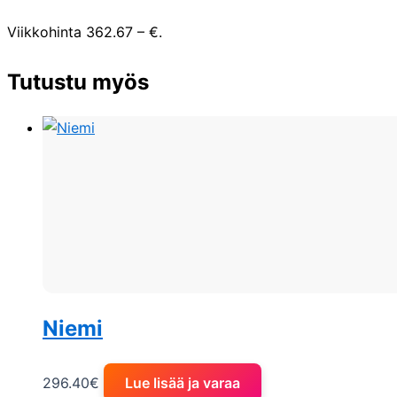
Viikkohinta 362.67 – €.
Tutustu myös
Niemi
296.40
€
Lue lisää ja varaa