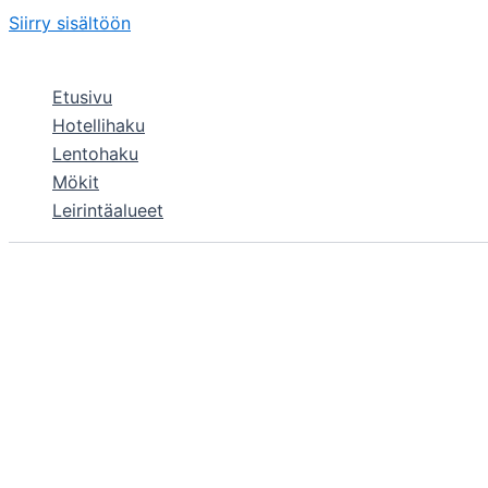
Siirry sisältöön
Etusivu
Hotellihaku
Lentohaku
Mökit
Leirintäalueet