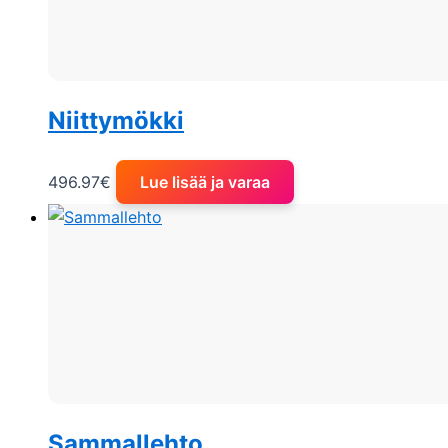
Niittymökki
496.97
€
Lue lisää ja varaa
Sammallehto