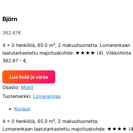
Björn
362.67
€
4 + 0 henkilöä, 65.0 m², 2 makuuhuonetta. Lomarenkaan
laatutarkastettu majoituskohde: ★★★★ (4). Viikkohinta
362.67 - €.
Lue lisää ja varaa
Osasto:
Mokit
Tuotemerkki:
Lomarengas
Kuvaus
4 + 0 henkilöä, 65.0 m², 2 makuuhuonetta.
Lomarenkaan laatutarkastettu majoituskohde: ★★★★ (4