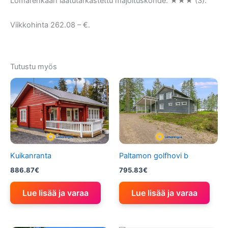
Lomarenkaan laatutarkastettu majoituskohde: ★★★ (3).
Viikkohinta 262.08 – €.
Tutustu myös
Kuikanranta
Paltamon golfhovi b
886.87
€
795.83
€
Lue lisää ja varaa
Lue lisää ja varaa