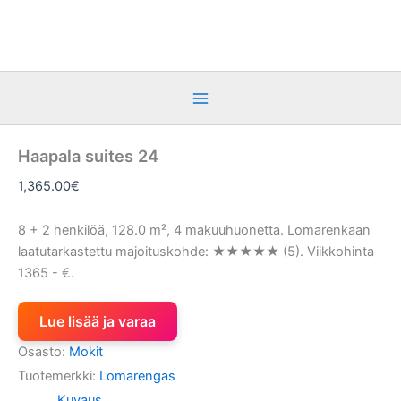
Siirry
sisältöön
Haapala suites 24
1,365.00
€
8 + 2 henkilöä, 128.0 m², 4 makuuhuonetta. Lomarenkaan
laatutarkastettu majoituskohde: ★★★★★ (5). Viikkohinta
1365 - €.
Lue lisää ja varaa
Osasto:
Mokit
Tuotemerkki:
Lomarengas
Kuvaus