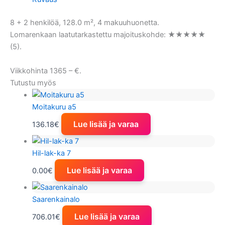
8 + 2 henkilöä, 128.0 m², 4 makuuhuonetta.
Lomarenkaan laatutarkastettu majoituskohde: ★★★★★
(5).
Viikkohinta 1365 – €.
Tutustu myös
Moitakuru a5
Lue lisää ja varaa
136.18
€
Hil-lak-ka 7
Lue lisää ja varaa
0.00
€
Saarenkainalo
Lue lisää ja varaa
706.01
€