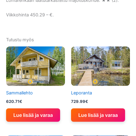
Lomarenkaan laatutarkastettu majoituskohde: ★★ (2).
Viikkohinta 450.29 – €.
Tutustu myös
Sammallehto
Leporanta
620.71
€
729.99
€
Lue lisää ja varaa
Lue lisää ja varaa