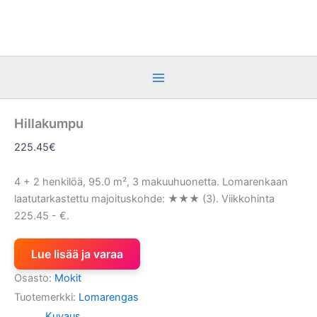
Siirry
sisältöön
Hillakumpu
225.45
€
4 + 2 henkilöä, 95.0 m², 3 makuuhuonetta. Lomarenkaan
laatutarkastettu majoituskohde: ★★★ (3). Viikkohinta
225.45 - €.
Lue lisää ja varaa
Osasto:
Mokit
Tuotemerkki:
Lomarengas
Kuvaus