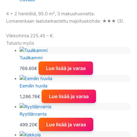
4 + 2 henkilöä, 95.0 m², 3 makuuhuonetta.
Lomarenkaan laatutarkastettu majoituskohde: ★★★ (3).
Viikkohinta 225.45 – €.
Tutustu myös
Tuulikammi
Lue lisää ja varaa
769.60
€
Eemilin huvila
Lue lisää ja varaa
1,286.76
€
Ryytilänranta
Lue lisää ja varaa
499.20
€