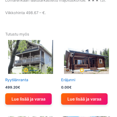
Lomarenkaan laatutarkastettu majoituskohde: ★★★ (3).
Viikkohinta 498.67 – €.
Tutustu myös
Ryytilänranta
Eräjunni
499.20
€
0.00
€
Lue lisää ja varaa
Lue lisää ja varaa