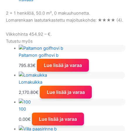
2 + 1 henkilöä, 50.0 m², 0 makuuhuonetta.
Lomarenkaan laatutarkastettu majoituskohde: ★★★★ (4).
Viikkohinta 454.92 – €.
Tutustu myös
Paltamon golfhovi b
Lue lisää ja varaa
795.83
€
Lomakuikka
Lue lisää ja varaa
2,170.80
€
100
Lue lisää ja varaa
0.00
€