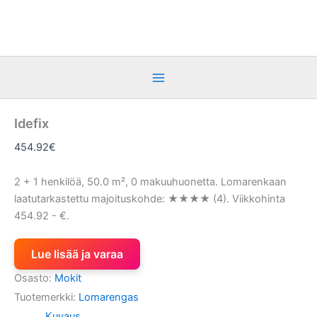
Siirry
sisältöön
Idefix
454.92
€
2 + 1 henkilöä, 50.0 m², 0 makuuhuonetta. Lomarenkaan
laatutarkastettu majoituskohde: ★★★★ (4). Viikkohinta
454.92 - €.
Lue lisää ja varaa
Osasto:
Mokit
Tuotemerkki:
Lomarengas
Kuvaus