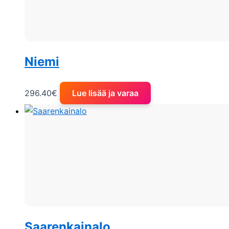
Niemi
296.40
€
Lue lisää ja varaa
Saarenkainalo