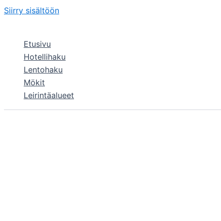
Siirry sisältöön
Etusivu
Hotellihaku
Lentohaku
Mökit
Leirintäalueet