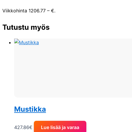
Viikkohinta 1206.77 – €.
Tutustu myös
Mustikka
427.86
€
Lue lisää ja varaa