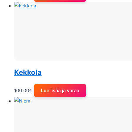
Kekkola
100.00
€
Lue lisää ja varaa