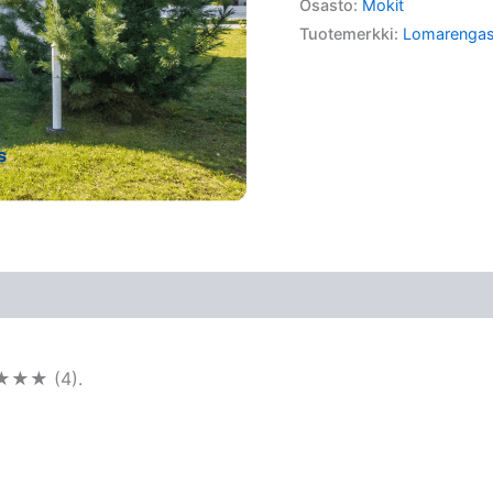
Osasto:
Mokit
Tuotemerkki:
Lomarenga
★★★★ (4).