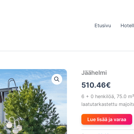
Etusivu
Hotel
Jäähelmi
510.46
€
6 + 0 henkilöä, 75.0 
laatutarkastettu majo
Lue lisää ja varaa