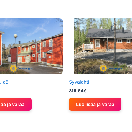
u a5
Syvälahti
319.64
€
sää ja varaa
Lue lisää ja varaa