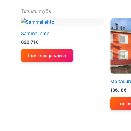
Tutustu myös
Sammallehto
620.71
€
Lue lisää ja varaa
Moitakur
136.18
€
Lue li