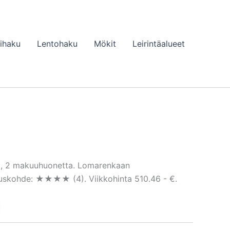
lihaku
Lentohaku
Mökit
Leirintäalueet
m², 2 makuuhuonetta. Lomarenkaan
ituskohde: ★★★★ (4). Viikkohinta 510.46 - €.