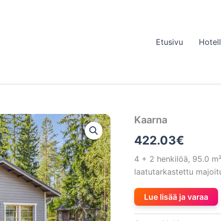
Etusivu
Hotel
Kaarna
422.03
€
4 + 2 henkilöä, 95.0 
laatutarkastettu majo
Lue lisää ja varaa