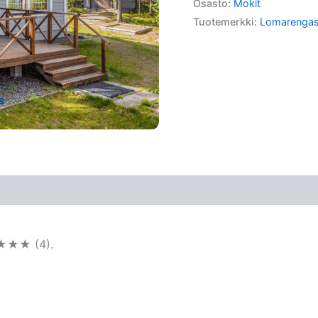
Osasto:
Mokit
Tuotemerkki:
Lomarenga
★★★★ (4).