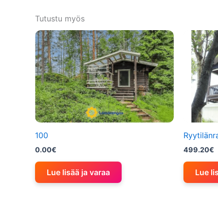
Tutustu myös
100
Ryytilänr
0.00
€
499.20
€
Lue lisää ja varaa
Lue li