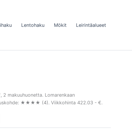
lihaku
Lentohaku
Mökit
Leirintäalueet
m², 2 makuuhuonetta. Lomarenkaan
ituskohde: ★★★★ (4). Viikkohinta 422.03 - €.