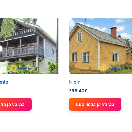
anta
Niemi
296.40
€
sää ja varaa
Lue lisää ja varaa