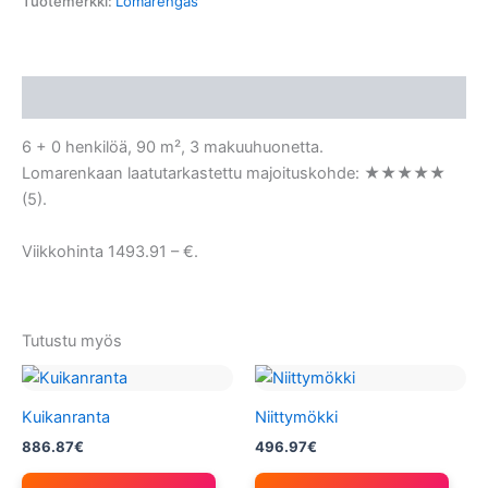
Tuotemerkki:
Lomarengas
Kuvaus
6 + 0 henkilöä, 90 m², 3 makuuhuonetta.
Lomarenkaan laatutarkastettu majoituskohde: ★★★★★
(5).
Viikkohinta 1493.91 – €.
Tutustu myös
Kuikanranta
Niittymökki
886.87
€
496.97
€