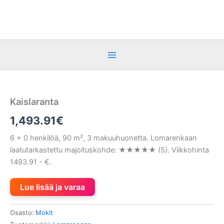
Siirry
sisältöön
Kaislaranta
1,493.91
€
6 + 0 henkilöä, 90 m², 3 makuuhuonetta. Lomarenkaan
laatutarkastettu majoituskohde: ★★★★★ (5). Viikkohinta
1493.91 - €.
Lue lisää ja varaa
Osasto:
Mokit