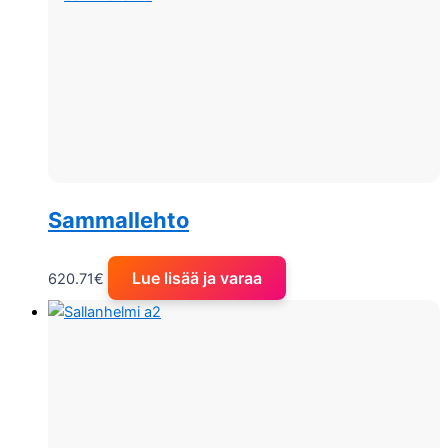
Sammallehto
Lue lisää ja varaa
620.71
€