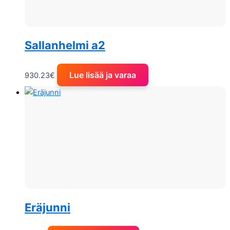
Sallanhelmi a2
Lue lisää ja varaa
930.23
€
Eräjunni