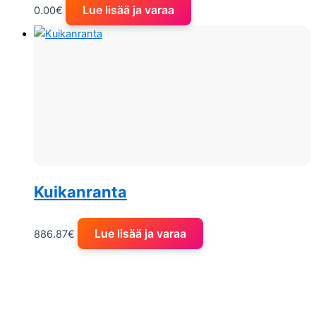
Lue lisää ja varaa
0.00
€
Kuikanranta
Lue lisää ja varaa
886.87
€