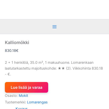
Siirry
sisältöön
Kalliomökki
830.18
€
2 + 1 henkilöä, 35.0 m², 1 makuuhuone. Lomarenkaan
laatutarkastettu majoituskohde: ★★ (2). Viikkohinta 830.18
- €.
Lue lisää ja varaa
Osasto:
Mokit
Tuotemerkki:
Lomarengas
Kuvaus