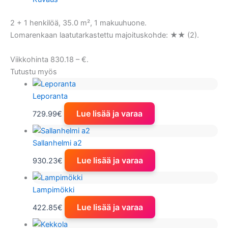
2 + 1 henkilöä, 35.0 m², 1 makuuhuone.
Lomarenkaan laatutarkastettu majoituskohde: ★★ (2).
Viikkohinta 830.18 – €.
Tutustu myös
Leporanta
Lue lisää ja varaa
729.99
€
Sallanhelmi a2
Lue lisää ja varaa
930.23
€
Lampimökki
Lue lisää ja varaa
422.85
€