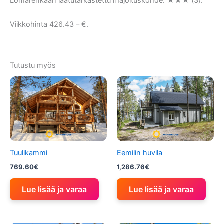
Lomarenkaan laatutarkastettu majoituskohde: ★★★ (3).
Viikkohinta 426.43 – €.
Tutustu myös
Tuulikammi
Eemilin huvila
769.60
€
1,286.76
€
Lue lisää ja varaa
Lue lisää ja varaa