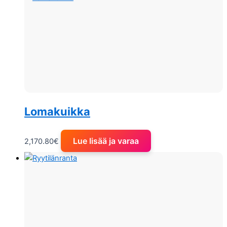
Lomakuikka
Lue lisää ja varaa
2,170.80
€