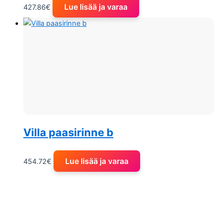
Lue lisää ja varaa
427.86
€
Villa paasirinne b
Lue lisää ja varaa
454.72
€