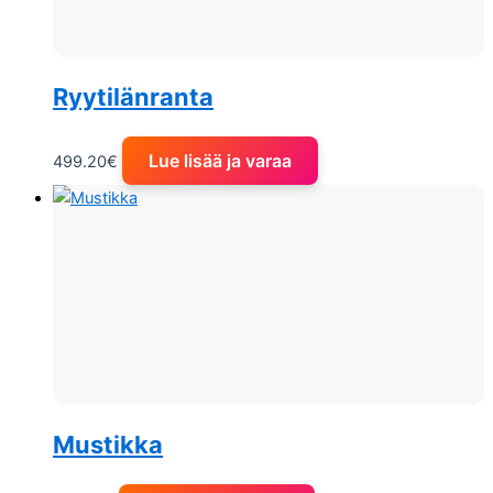
Ryytilänranta
Lue lisää ja varaa
499.20
€
Mustikka