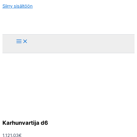
Siirry sisältöön
Karhunvartija d6
1,121.03
€