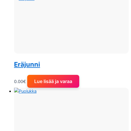
Eräjunni
Lue lisää ja varaa
0.00
€