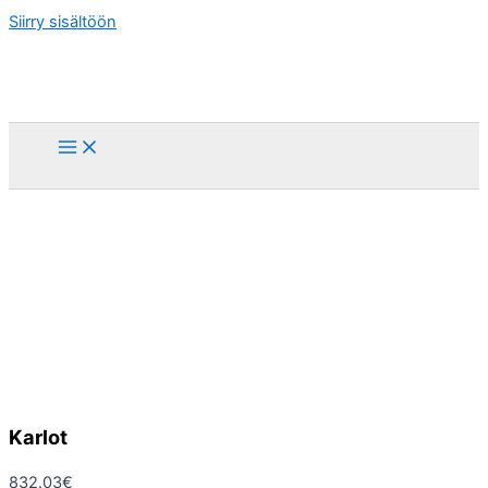
Siirry sisältöön
Karlot
832.03
€