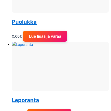
Puolukka
Lue lisää ja varaa
0.00
€
Leporanta