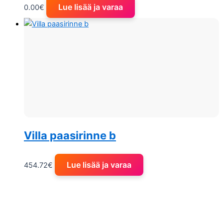
Lue lisää ja varaa
0.00
€
Villa paasirinne b
Lue lisää ja varaa
454.72
€