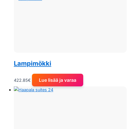
Lampimökki
Lue lisää ja varaa
422.85
€