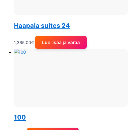
Haapala suites 24
Lue lisää ja varaa
1,365.00
€
100