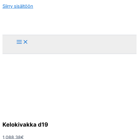
Siirry sisältöön
Kelokivakka d19
1,088.38
€