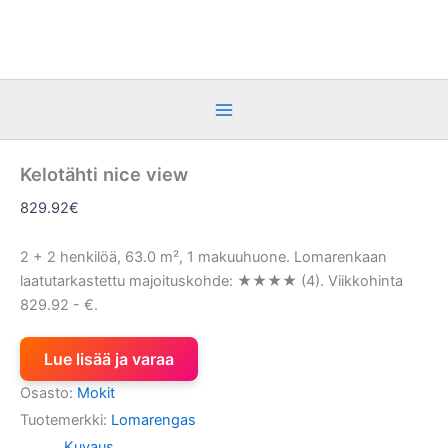
Siirry
sisältöön
Kelotähti nice view
829.92
€
2 + 2 henkilöä, 63.0 m², 1 makuuhuone. Lomarenkaan
laatutarkastettu majoituskohde: ★★★★ (4). Viikkohinta
829.92 - €.
Lue lisää ja varaa
Osasto:
Mokit
Tuotemerkki:
Lomarengas
Kuvaus