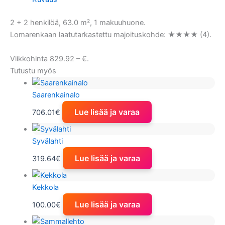
2 + 2 henkilöä, 63.0 m², 1 makuuhuone.
Lomarenkaan laatutarkastettu majoituskohde: ★★★★ (4).
Viikkohinta 829.92 – €.
Tutustu myös
Saarenkainalo
Lue lisää ja varaa
706.01
€
Syvälahti
Lue lisää ja varaa
319.64
€
Kekkola
Lue lisää ja varaa
100.00
€