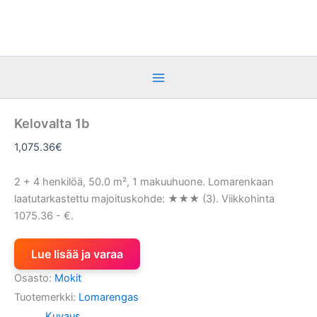
Siirry
sisältöön
Kelovalta 1b
1,075.36
€
2 + 4 henkilöä, 50.0 m², 1 makuuhuone. Lomarenkaan
laatutarkastettu majoituskohde: ★★★ (3). Viikkohinta
1075.36 - €.
Lue lisää ja varaa
Osasto:
Mokit
Tuotemerkki:
Lomarengas
Kuvaus