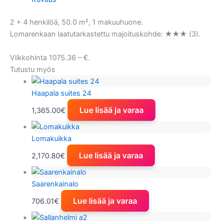
2 + 4 henkilöä, 50.0 m², 1 makuuhuone.
Lomarenkaan laatutarkastettu majoituskohde: ★★★ (3).
Viikkohinta 1075.36 – €.
Tutustu myös
Haapala suites 24
Lue lisää ja varaa
1,365.00
€
Lomakuikka
Lue lisää ja varaa
2,170.80
€
Saarenkainalo
Lue lisää ja varaa
706.01
€