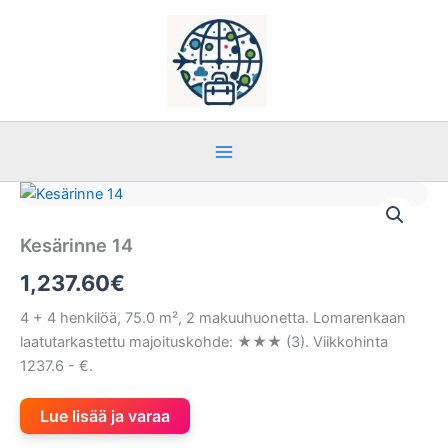
Siirry
sisältöön
Kesärinne 14
1,237.60
€
4 + 4 henkilöä, 75.0 m², 2 makuuhuonetta. Lomarenkaan
laatutarkastettu majoituskohde: ★★★ (3). Viikkohinta
1237.6 - €.
Lue lisää ja varaa