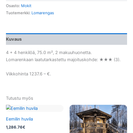
Osasto:
Mokit
Tuotemerkki:
Lomarengas
Kuvaus
4 + 4 henkilöä, 75.0 m², 2 makuuhuonetta.
Lomarenkaan laatutarkastettu majoituskohde: ★★★ (3).
Viikkohinta 1237.6 – €.
Tutustu myös
Eemilin huvila
1,286.76
€