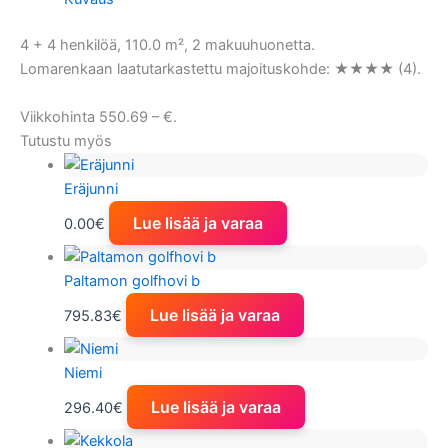
4 + 4 henkilöä, 110.0 m², 2 makuuhuonetta.
Lomarenkaan laatutarkastettu majoituskohde: ★★★★ (4).
Viikkohinta 550.69 – €.
Tutustu myös
Eräjunni
Lue lisää ja varaa
0.00
€
Paltamon golfhovi b
Lue lisää ja varaa
795.83
€
Niemi
Lue lisää ja varaa
296.40
€