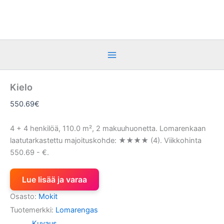
Siirry
sisältöön
Kielo
550.69
€
4 + 4 henkilöä, 110.0 m², 2 makuuhuonetta. Lomarenkaan
laatutarkastettu majoituskohde: ★★★★ (4). Viikkohinta
550.69 - €.
Lue lisää ja varaa
Osasto:
Mokit
Tuotemerkki:
Lomarengas
Kuvaus