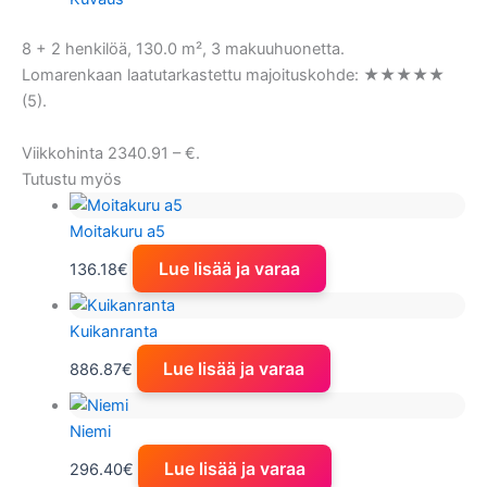
8 + 2 henkilöä, 130.0 m², 3 makuuhuonetta.
Lomarenkaan laatutarkastettu majoituskohde: ★★★★★
(5).
Viikkohinta 2340.91 – €.
Tutustu myös
Moitakuru a5
Lue lisää ja varaa
136.18
€
Kuikanranta
Lue lisää ja varaa
886.87
€
Niemi
Lue lisää ja varaa
296.40
€