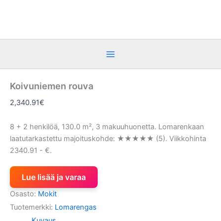
Siirry
sisältöön
Koivuniemen rouva
2,340.91
€
8 + 2 henkilöä, 130.0 m², 3 makuuhuonetta. Lomarenkaan
laatutarkastettu majoituskohde: ★★★★★ (5). Viikkohinta
2340.91 - €.
Lue lisää ja varaa
Osasto:
Mokit
Tuotemerkki:
Lomarengas
Kuvaus