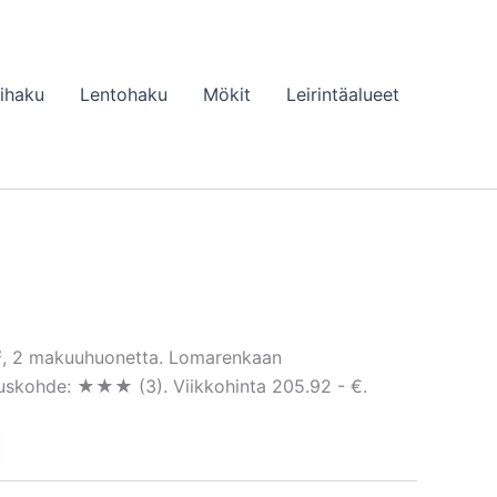
lihaku
Lentohaku
Mökit
Leirintäalueet
m², 2 makuuhuonetta. Lomarenkaan
tuskohde: ★★★ (3). Viikkohinta 205.92 - €.