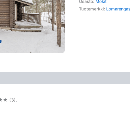
Osasto:
Mokit
Tuotemerkki:
Lomarenga
★★ (3).