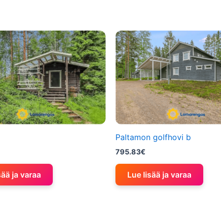
Paltamon golfhovi b
795.83
€
sää ja varaa
Lue lisää ja varaa