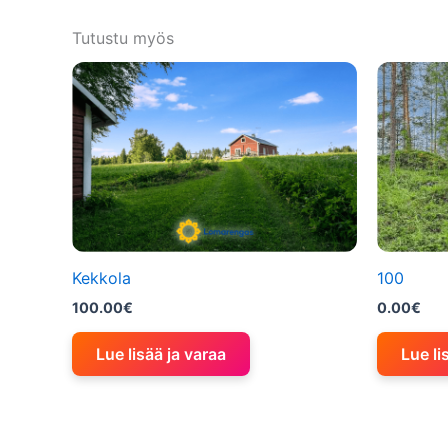
Tutustu myös
Kekkola
100
100.00
€
0.00
€
Lue lisää ja varaa
Lue li