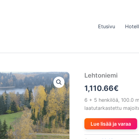
Etusivu
Hotel
Lehtoniemi
1,110.66
€
6 + 5 henkilöä, 100.0
laatutarkastettu majoi
Lue lisää ja varaa