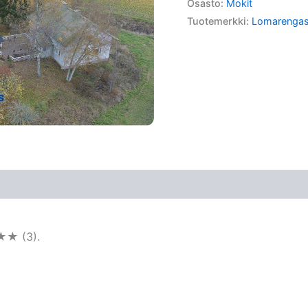
Osasto:
Mokit
Tuotemerkki:
Lomarenga
★★ (3).