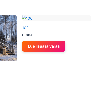
100
0.00
€
Lue lisää ja varaa