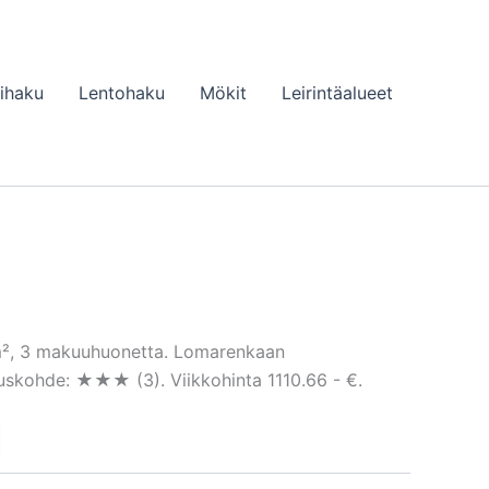
lihaku
Lentohaku
Mökit
Leirintäalueet
 m², 3 makuuhuonetta. Lomarenkaan
tuskohde: ★★★ (3). Viikkohinta 1110.66 - €.