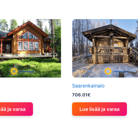
Saarenkainalo
706.01
€
sää ja varaa
Lue lisää ja varaa