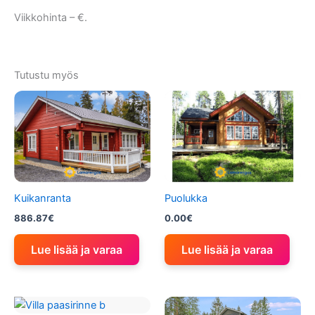
Viikkohinta – €.
Tutustu myös
Kuikanranta
Puolukka
886.87
€
0.00
€
Lue lisää ja varaa
Lue lisää ja varaa