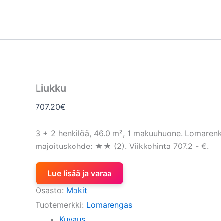
Siirry
sisältöön
Liukku
707.20
€
3 + 2 henkilöä, 46.0 m², 1 makuuhuone. Lomarenk
majoituskohde: ★★ (2). Viikkohinta 707.2 - €.
Lue lisää ja varaa
Osasto:
Mokit
Tuotemerkki:
Lomarengas
Kuvaus