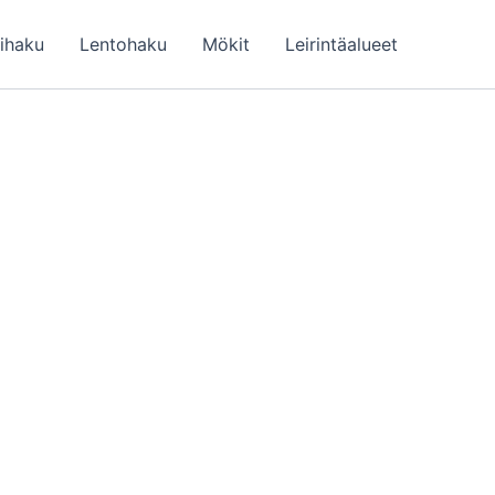
lihaku
Lentohaku
Mökit
Leirintäalueet