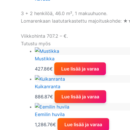
3 + 2 henkilöä, 46.0 m², 1 makuuhuone.
Lomarenkaan laatutarkastettu majoituskohde: ★
Viikkohinta 707.2 – €.
Tutustu myös
Mustikka
427.86
€
Lue lisää ja varaa
Kuikanranta
886.87
€
Lue lisää ja varaa
Eemilin huvila
1,286.76
€
Lue lisää ja varaa