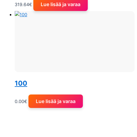
Lue lisää ja varaa
319.64
€
100
Lue lisää ja varaa
0.00
€