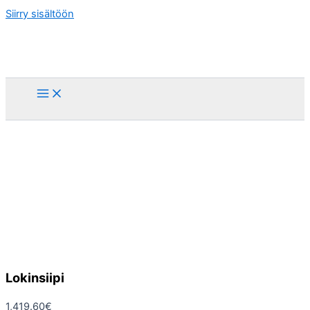
Siirry sisältöön
Lokinsiipi
1,419.60
€