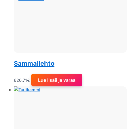
Sammallehto
Lue lisää ja varaa
620.71
€