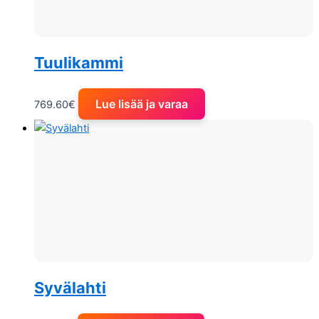
Tuulikammi
Lue lisää ja varaa
769.60
€
Syvälahti