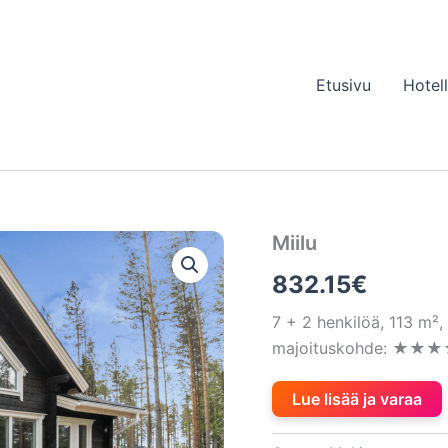
Etusivu
Hotel
Miilu
832.15
€
7 + 2 henkilöä, 113 m²
majoituskohde: ★★★★ (
Lue lisää ja varaa