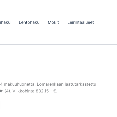
lihaku
Lentohaku
Mökit
Leirintäalueet
, 4 makuuhuonetta. Lomarenkaan laatutarkastettu
4). Viikkohinta 832.15 - €.