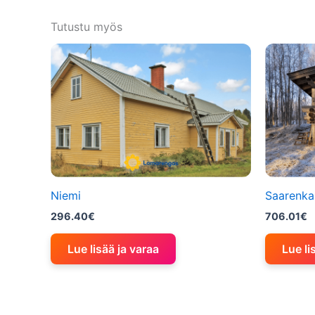
Tutustu myös
Niemi
Saarenka
296.40
€
706.01
€
Lue lisää ja varaa
Lue li