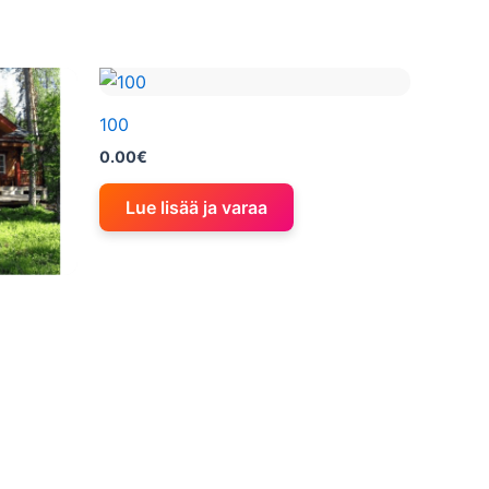
100
0.00
€
Lue lisää ja varaa