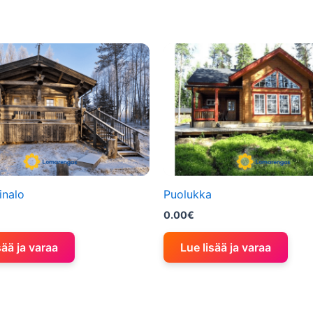
inalo
Puolukka
0.00
€
sää ja varaa
Lue lisää ja varaa