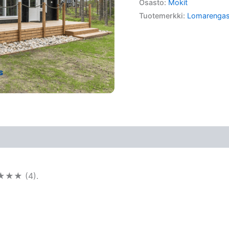
Osasto:
Mokit
Tuotemerkki:
Lomarenga
★★★★ (4).