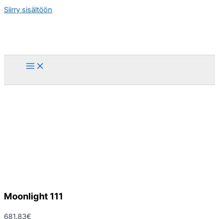
Siirry sisältöön
Moonlight 111
681.83
€