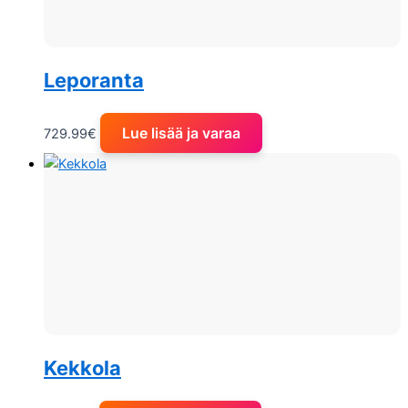
Leporanta
Lue lisää ja varaa
729.99
€
Kekkola