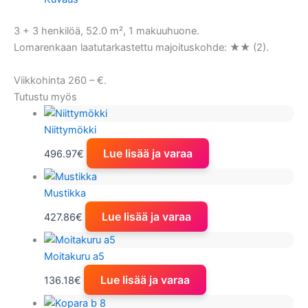
3 + 3 henkilöä, 52.0 m², 1 makuuhuone.
Lomarenkaan laatutarkastettu majoituskohde: ★★ (2).
Viikkohinta 260 – €.
Tutustu myös
Niittymökki
Lue lisää ja varaa
496.97
€
Mustikka
Lue lisää ja varaa
427.86
€
Moitakuru a5
Lue lisää ja varaa
136.18
€