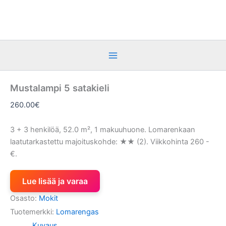
Siirry
sisältöön
Mustalampi 5 satakieli
260.00
€
3 + 3 henkilöä, 52.0 m², 1 makuuhuone. Lomarenkaan
laatutarkastettu majoituskohde: ★★ (2). Viikkohinta 260 -
€.
Lue lisää ja varaa
Osasto:
Mokit
Tuotemerkki:
Lomarengas
Kuvaus