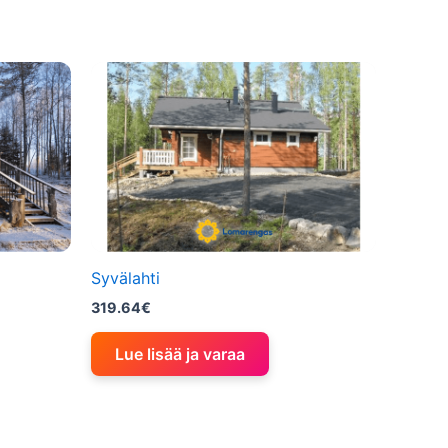
Syvälahti
319.64
€
Lue lisää ja varaa