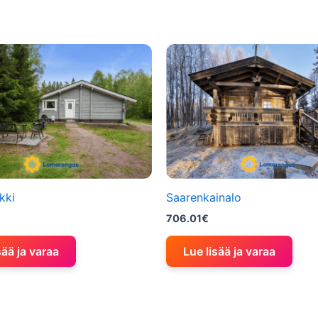
kki
Saarenkainalo
706.01
€
sää ja varaa
Lue lisää ja varaa