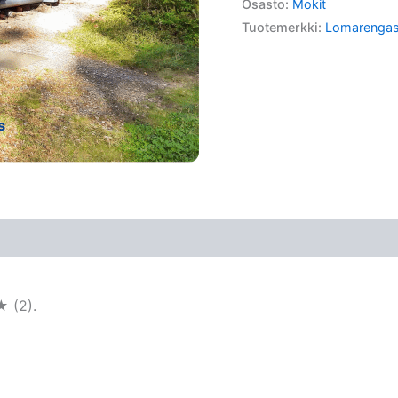
Osasto:
Mokit
Tuotemerkki:
Lomarenga
★ (2).