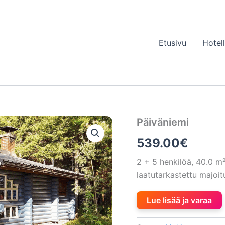
Etusivu
Hotel
Päiväniemi
539.00
€
2 + 5 henkilöä, 40.0 
laatutarkastettu majoi
Lue lisää ja varaa