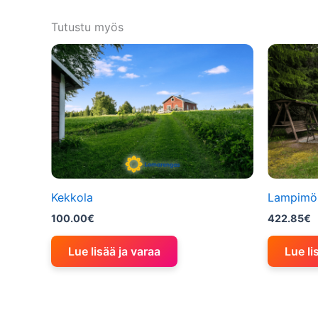
Tutustu myös
Kekkola
Lampimö
100.00
€
422.85
€
Lue lisää ja varaa
Lue li