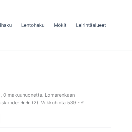
lihaku
Lentohaku
Mökit
Leirintäalueet
m², 0 makuuhuonetta. Lomarenkaan
tuskohde: ★★ (2). Viikkohinta 539 - €.