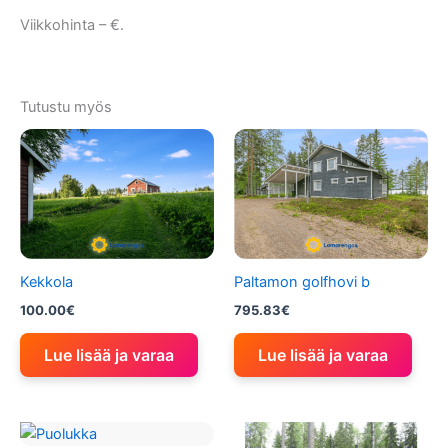
Viikkohinta – €.
Tutustu myös
Kekkola
Paltamon golfhovi b
100.00
€
795.83
€
Lue lisää ja varaa
Lue lisää ja varaa