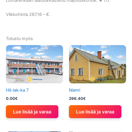
Lomarenkaan laatutarkastettu majoituskohde: ★ (1).
Viikkohinta 287.16 – €.
Tutustu myös
Hil-lak-ka 7
Niemi
0.00
€
296.40
€
Lue lisää ja varaa
Lue lisää ja varaa