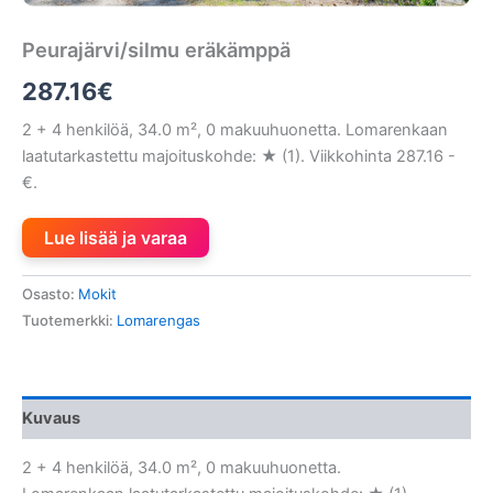
Peurajärvi/silmu eräkämppä
287.16
€
2 + 4 henkilöä, 34.0 m², 0 makuuhuonetta. Lomarenkaan
laatutarkastettu majoituskohde: ★ (1). Viikkohinta 287.16 -
€.
Lue lisää ja varaa
Osasto:
Mokit
Tuotemerkki:
Lomarengas
Kuvaus
2 + 4 henkilöä, 34.0 m², 0 makuuhuonetta.