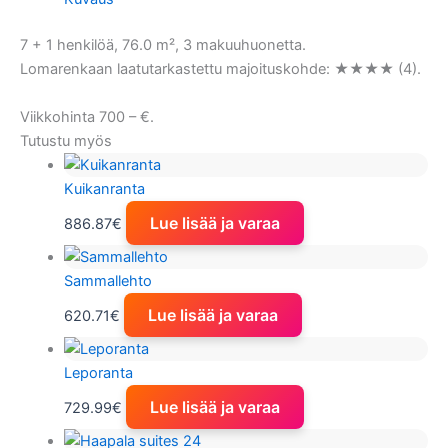
7 + 1 henkilöä, 76.0 m², 3 makuuhuonetta.
Lomarenkaan laatutarkastettu majoituskohde: ★★★★ (4).
Viikkohinta 700 – €.
Tutustu myös
Kuikanranta
Lue lisää ja varaa
886.87
€
Sammallehto
Lue lisää ja varaa
620.71
€
Leporanta
Lue lisää ja varaa
729.99
€