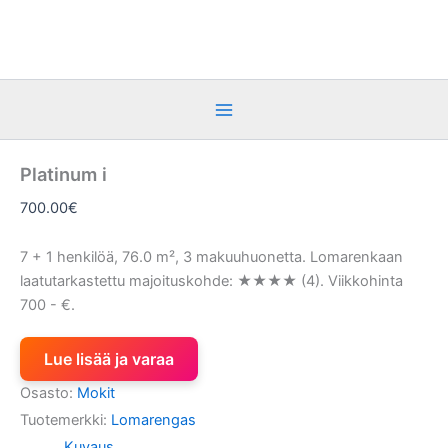
Siirry
sisältöön
Platinum i
700.00
€
7 + 1 henkilöä, 76.0 m², 3 makuuhuonetta. Lomarenkaan
laatutarkastettu majoituskohde: ★★★★ (4). Viikkohinta
700 - €.
Lue lisää ja varaa
Osasto:
Mokit
Tuotemerkki:
Lomarengas
Kuvaus