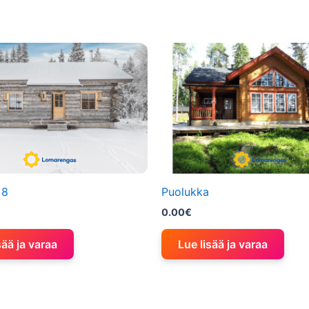
 8
Puolukka
0.00
€
sää ja varaa
Lue lisää ja varaa