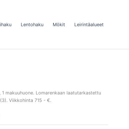
lihaku
Lentohaku
Mökit
Leirintäalueet
², 1 makuuhuone. Lomarenkaan laatutarkastettu
). Viikkohinta 715 - €.