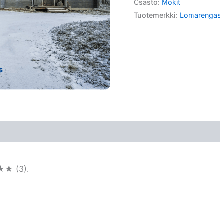
Osasto:
Mokit
Tuotemerkki:
Lomarenga
★★ (3).