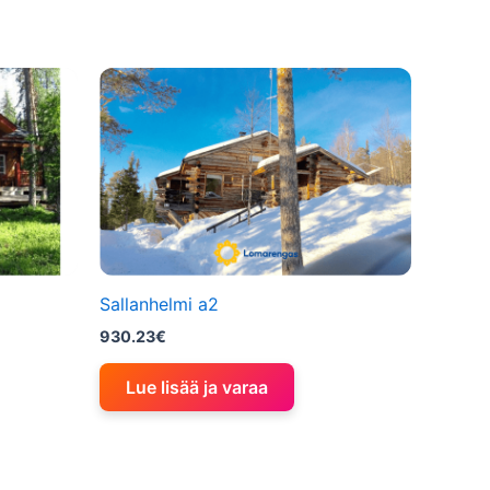
Sallanhelmi a2
930.23
€
Lue lisää ja varaa