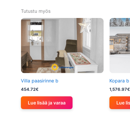
Tutustu myös
Villa paasirinne b
Kopara b
454.72
€
1,576.97
€
Lue lisää ja varaa
Lue li