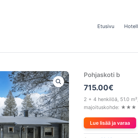
Etusivu
Hotel
Pohjaskoti b
715.00
€
2 + 4 henkilöä, 51.0 m
majoituskohde: ★★★ (3
Lue lisää ja varaa