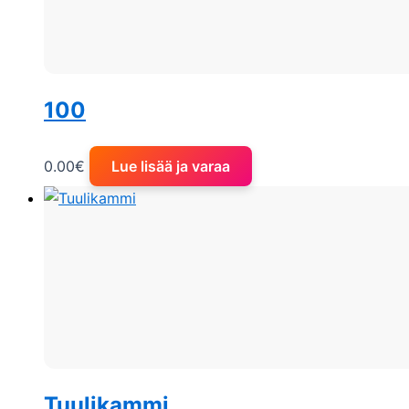
100
0.00
€
Lue lisää ja varaa
Tuulikammi