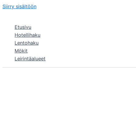
Siirry sisältöön
Etusivu
Hotellihaku
Lentohaku
Mökit
Leirintäalueet