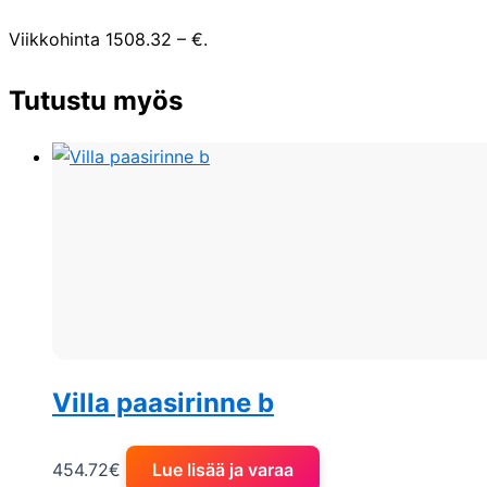
Viikkohinta 1508.32 – €.
Tutustu myös
Villa paasirinne b
454.72
€
Lue lisää ja varaa