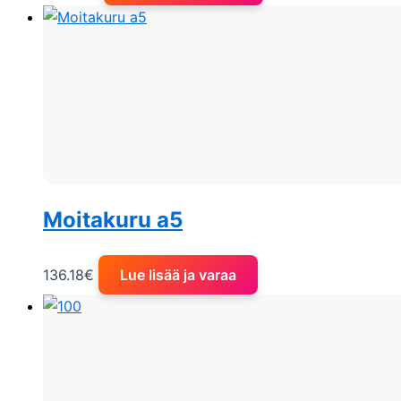
Moitakuru a5
136.18
€
Lue lisää ja varaa