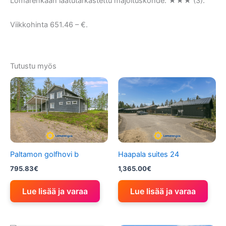
Lomarenkaan laatutarkastettu majoituskohde: ★★★ (3).
Viikkohinta 651.46 – €.
Tutustu myös
Paltamon golfhovi b
Haapala suites 24
795.83
€
1,365.00
€
Lue lisää ja varaa
Lue lisää ja varaa