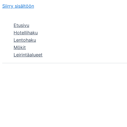
Siirry sisältöön
Etusivu
Hotellihaku
Lentohaku
Mökit
Leirintäalueet