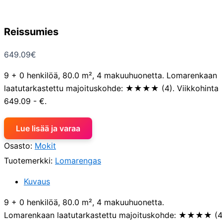
Reissumies
649.09
€
9 + 0 henkilöä, 80.0 m², 4 makuuhuonetta. Lomarenkaan
laatutarkastettu majoituskohde: ★★★★ (4). Viikkohinta
649.09 - €.
Lue lisää ja varaa
Osasto:
Mokit
Tuotemerkki:
Lomarengas
Kuvaus
9 + 0 henkilöä, 80.0 m², 4 makuuhuonetta.
Lomarenkaan laatutarkastettu majoituskohde: ★★★★ (4