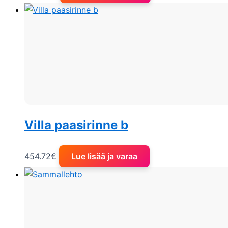
Villa paasirinne b
454.72
€
Lue lisää ja varaa