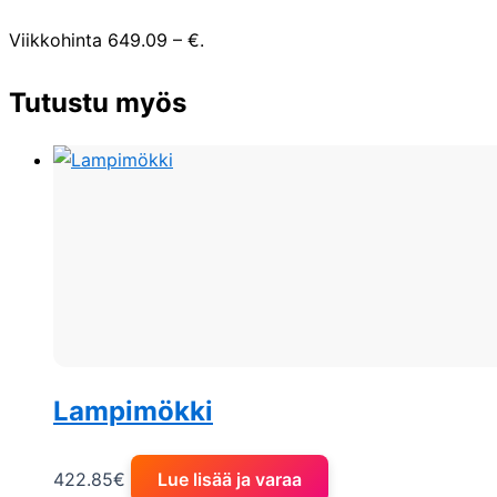
Viikkohinta 649.09 – €.
Tutustu myös
Lampimökki
422.85
€
Lue lisää ja varaa