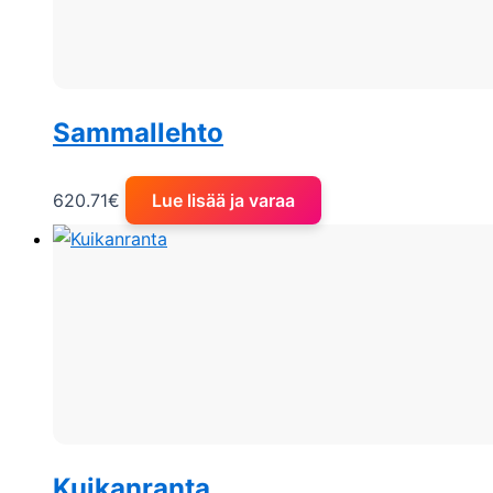
Sammallehto
620.71
€
Lue lisää ja varaa
Kuikanranta