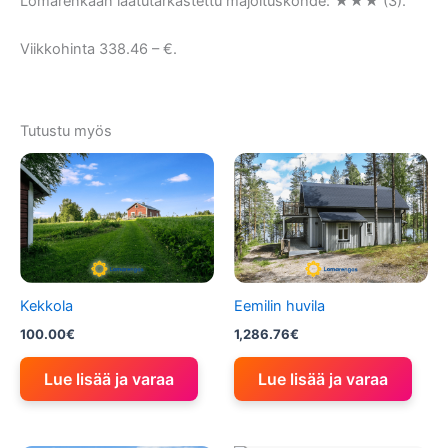
Lomarenkaan laatutarkastettu majoituskohde: ★★★ (3).
Viikkohinta 338.46 – €.
Tutustu myös
Kekkola
Eemilin huvila
100.00
€
1,286.76
€
Lue lisää ja varaa
Lue lisää ja varaa