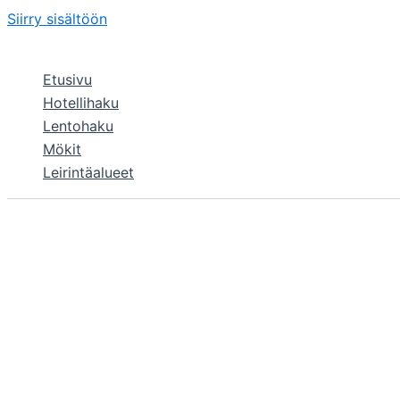
Siirry sisältöön
Etusivu
Hotellihaku
Lentohaku
Mökit
Leirintäalueet