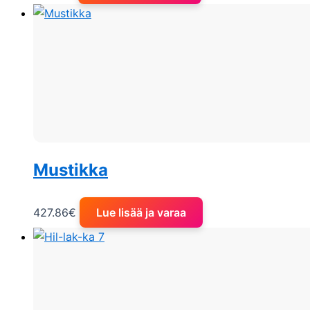
Mustikka
427.86
€
Lue lisää ja varaa