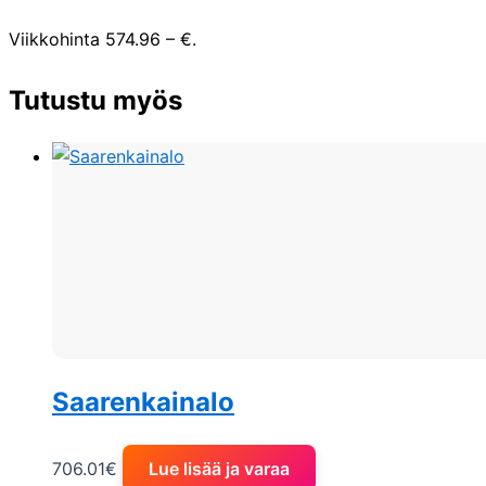
Viikkohinta 574.96 – €.
Tutustu myös
Saarenkainalo
706.01
€
Lue lisää ja varaa