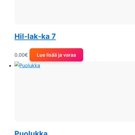
Hil-lak-ka 7
0.00
€
Lue lisää ja varaa
Puolukka