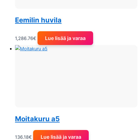
Eemilin huvila
Lue lisää ja varaa
1,286.76
€
Moitakuru a5
Lue lisää ja varaa
136.18
€