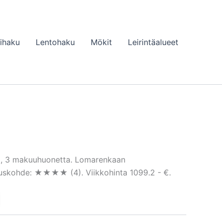
lihaku
Lentohaku
Mökit
Leirintäalueet
m², 3 makuuhuonetta. Lomarenkaan
ituskohde: ★★★★ (4). Viikkohinta 1099.2 - €.