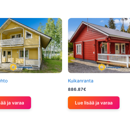
ehto
Kuikanranta
886.87
€
sää ja varaa
Lue lisää ja varaa