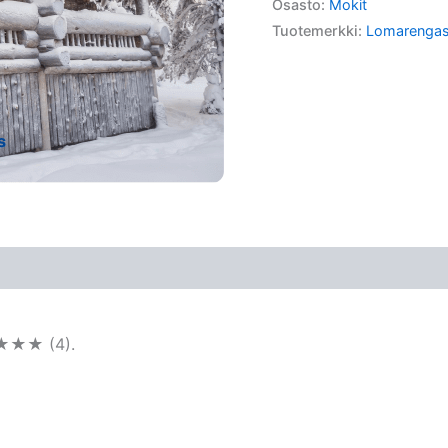
Osasto:
Mokit
Tuotemerkki:
Lomarenga
★★★★ (4).