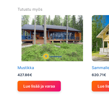
Tutustu myös
Mustikka
Sammall
427.86
€
620.71
€
Lue lisää ja varaa
Lue li