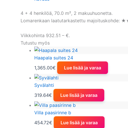
4 + 4 henkilöä, 70.0 m², 2 makuuhuonetta.
Lomarenkaan laatutarkastettu majoituskohde: ★
Viikkohinta 932.51 – €.
Tutustu myös
Haapala suites 24
1,365.00
€
Lue lisää ja varaa
Syvälahti
319.64
€
Lue lisää ja varaa
Villa paasirinne b
454.72
€
Lue lisää ja varaa