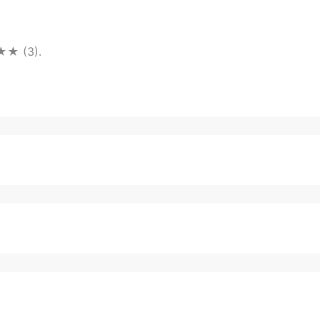
★★ (3).