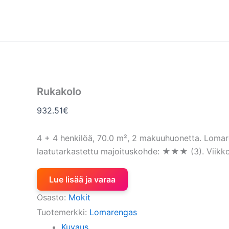
Siirry
sisältöön
Rukakolo
932.51
€
4 + 4 henkilöä, 70.0 m², 2 makuuhuonetta. Loma
laatutarkastettu majoituskohde: ★★★ (3). Viikko
Lue lisää ja varaa
Osasto:
Mokit
Tuotemerkki:
Lomarengas
Kuvaus