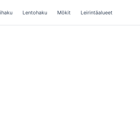
lihaku
Lentohaku
Mökit
Leirintäalueet