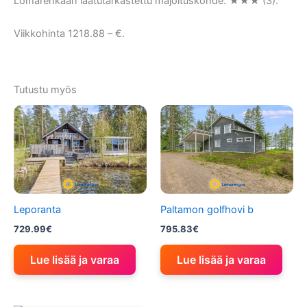
Lomarenkaan laatutarkastettu majoituskohde: ★★★ (3).
Viikkohinta 1218.88 – €.
Tutustu myös
Leporanta
Paltamon golfhovi b
729.99
€
795.83
€
Lue lisää ja varaa
Lue lisää ja varaa